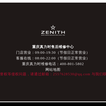
重庆真力时售后维修中心
门店营业：09:00-19:30（节假日正常营业）
客服在线：08:00-22:00（节假日正常营业）
重庆真力时维修电话：400-801-5802
网站地图
等侵权问题，请通过邮箱：2557628530@qq.com 与