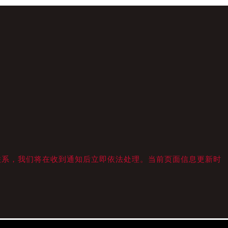
我们联系，我们将在收到通知后立即依法处理。当前页面信息更新时