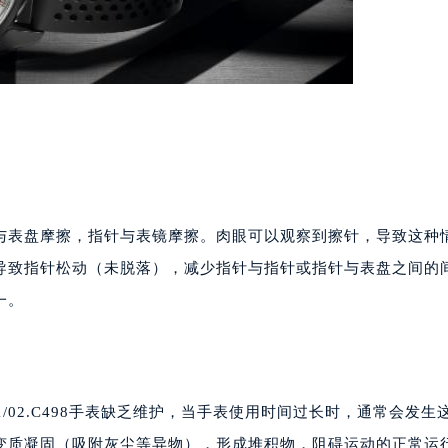
表盘摩擦，指针与表镜摩擦。肉眼可以观察到擦针，导致这种
导致指针松动（未脱落），减少指针与指针或指针与表盘之间的
一。
1/02.C498手表缺乏维护，当手表使用时间过长时，通常会发生
变质凝固（吸附灰尘等异物），形成堆积物，阻碍运动的正常运