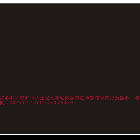
如权利人或知情人士发现本站内容存在事实错误或涉及版权、名誉权
间：2026-07-18T15:43:05+08:00