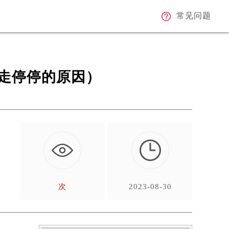
常见问题
走停停的原因）
手
次
2023-08-30