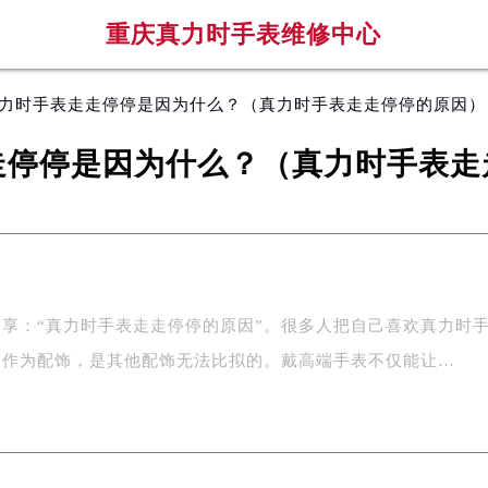
重庆真力时手表维修中心
真力时手表走走停停是因为什么？（真力时手表走走停停的原因）
走停停是因为什么？（真力时手表走
享：“真力时手表走走停停的原因”。很多人把自己喜欢真力时
，作为配饰，是其他配饰无法比拟的。戴高端手表不仅能让…