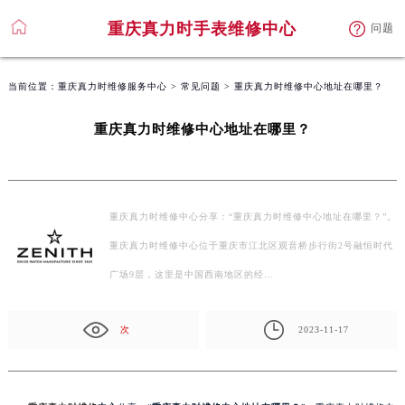
重庆真力时手表维修中心
问题
当前位置：
重庆真力时维修服务中心
>
常见问题
> 重庆真力时维修中心地址在哪里？
重庆真力时维修中心地址在哪里？
重庆真力时维修中心分享：“重庆真力时维修中心地址在哪里？”。
重庆真力时维修中心位于重庆市江北区观音桥步行街2号融恒时代
广场9层，这里是中国西南地区的经…
次
2023-11-17