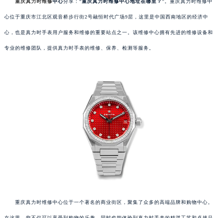
重庆真力时维修
中心
分享：“
重庆真力时维修中心地址在哪里？
”。重庆真力时维修中
心位于重庆市江北区观音桥步行街2号融恒时代广场9层，这里是中国西南地区的经济中
心，也是真力时手表用户服务和维修的重要站点之一。该维修中心拥有先进的维修设备和
专业的维修团队，提供真力时手表的维修、保养、检测等服务。
重庆真力时维修中心位于一个著名的商业街区，聚集了众多的高端品牌和购物中心。
在这里，您不仅可以享受到购物的乐趣，同时也能体验到真力时手表的精湛工艺和卓越品