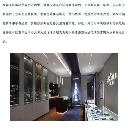
在购买奢侈品手表的过程中，维修问题是我们需要考虑的一个重要因素。毕竟，无论多么
精湛的工艺和高贵的材质，手表也难免会出现一些小故障。而真力时手表作为一家享有盛
誉的奢侈手表品牌，其维修服务更是备受消费者关注。那么，真力时手表维修部热线电话
在哪里可以查询呢？本文将为您详细介绍真力时手表维修部热线电话的查询方法和联系方
式。