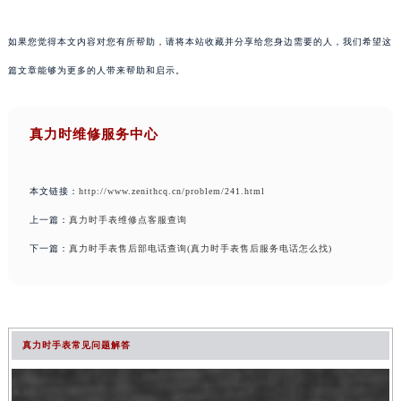
如果您觉得本文内容对您有所帮助，请将本站收藏并分享给您身边需要的人，我们希望这
篇文章能够为更多的人带来帮助和启示。
真力时维修服务中心
本文链接：
http://www.zenithcq.cn/problem/241.html
上一篇：
真力时手表维修点客服查询
下一篇：
真力时手表售后部电话查询(真力时手表售后服务电话怎么找)
真力时手表常见问题解答