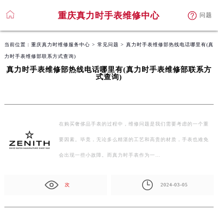
重庆真力时手表维修中心
问题
当前位置：
重庆真力时维修服务中心
>
常见问题
> 真力时手表维修部热线电话哪里有(真
力时手表维修部联系方式查询)
真力时手表维修部热线电话哪里有(真力时手表维修部联系方
式查询)
在购买奢侈品手表的过程中，维修问题是我们需要考虑的一个重
要因素。毕竟，无论多么精湛的工艺和高贵的材质，手表也难免
会出现一些小故障。而真力时手表作为一…
次
2024-03-05