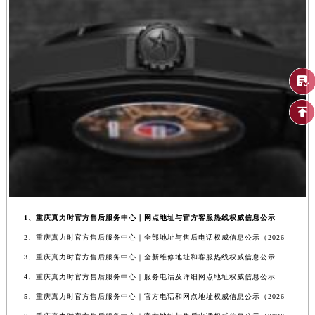
1、重庆真力时官方售后服务中心｜网点地址与官方客服热线权威信息公示
2、重庆真力时官方售后服务中心｜全部地址与售后电话权威信息公示（2026
3、重庆真力时官方售后服务中心｜全新维修地址和客服热线权威信息公示
4、重庆真力时官方售后服务中心｜服务电话及详细网点地址权威信息公示
5、重庆真力时官方售后服务中心｜官方电话和网点地址权威信息公示（2026