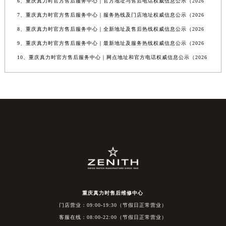
6、重庆真力时官方售后服务中心｜官方地址与售后电话权威信息公示（2026
7、重庆真力时官方售后服务中心｜服务热线及门店地址权威信息公示（2026
8、重庆真力时官方售后服务中心｜全新地址及售后热线权威信息公示（2026
9、重庆真力时官方售后服务中心｜最新地址及服务热线权威信息公示（2026
10、重庆真力时官方售后服务中心｜网点地址和官方电话权威信息公示（2026
重庆真力时售后维修中心
门店营业：09:00-19:30（节假日正常营业）
客服在线：08:00-22:00（节假日正常营业）