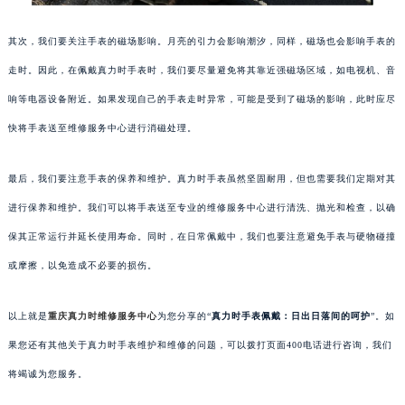
其次，我们要关注手表的磁场影响。月亮的引力会影响潮汐，同样，磁场也会影响手表的
走时。因此，在佩戴真力时手表时，我们要尽量避免将其靠近强磁场区域，如电视机、音
响等电器设备附近。如果发现自己的手表走时异常，可能是受到了磁场的影响，此时应尽
快将手表送至维修服务中心进行消磁处理。
最后，我们要注意手表的保养和维护。真力时手表虽然坚固耐用，但也需要我们定期对其
进行保养和维护。我们可以将手表送至专业的维修服务中心进行清洗、抛光和检查，以确
保其正常运行并延长使用寿命。同时，在日常佩戴中，我们也要注意避免手表与硬物碰撞
或摩擦，以免造成不必要的损伤。
以上就是
重庆真力时维修服务中心
为您分享的“
真力时手表佩戴：日出日落间的呵护
”。如
果您还有其他关于真力时手表维护和维修的问题，可以拨打页面400电话进行咨询，我们
将竭诚为您服务。