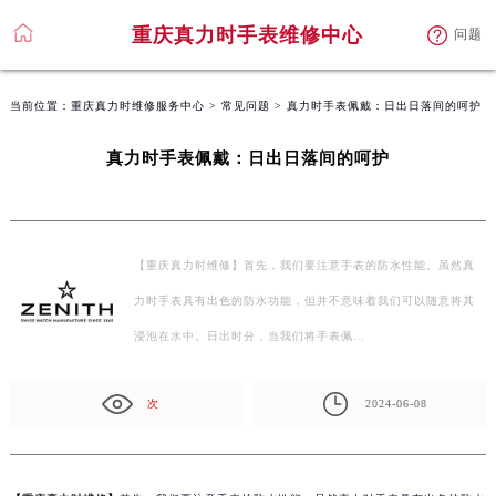
重庆真力时手表维修中心
问题
当前位置：
重庆真力时维修服务中心
>
常见问题
> 真力时手表佩戴：日出日落间的呵护
真力时手表佩戴：日出日落间的呵护
【重庆真力时维修】首先，我们要注意手表的防水性能。虽然真
力时手表具有出色的防水功能，但并不意味着我们可以随意将其
浸泡在水中。日出时分，当我们将手表佩…
次
2024-06-08