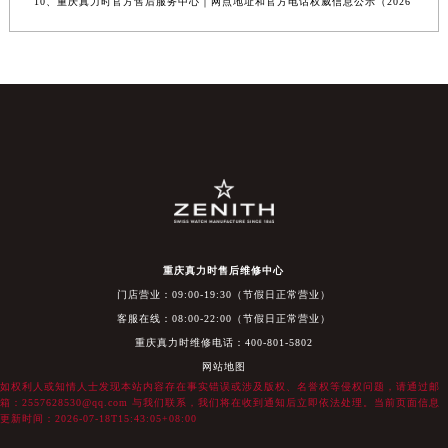
10、重庆真力时官方售后服务中心｜网点地址和官方电话权威信息公示（2026
重庆真力时售后维修中心
门店营业：09:00-19:30（节假日正常营业）
客服在线：08:00-22:00（节假日正常营业）
重庆真力时维修电话：400-801-5802
网站地图
如权利人或知情人士发现本站内容存在事实错误或涉及版权、名誉权等侵权问题，请通过邮
箱：2557628530@qq.com 与我们联系，我们将在收到通知后立即依法处理。当前页面信息
更新时间：2026-07-18T15:43:05+08:00