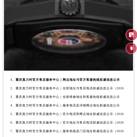
1、重庆真力时官方售后服务中心｜网点地址与官方客服热线权威信息公示
2、重庆真力时官方售后服务中心｜全部地址与售后电话权威信息公示（2026
3、重庆真力时官方售后服务中心｜全新维修地址和客服热线权威信息公示
4、重庆真力时官方售后服务中心｜服务电话及详细网点地址权威信息公示
5、重庆真力时官方售后服务中心｜官方电话和网点地址权威信息公示（2026
6、重庆真力时官方售后服务中心｜官方地址与售后电话权威信息公示（2026
7、重庆真力时官方售后服务中心｜服务热线及门店地址权威信息公示（2026