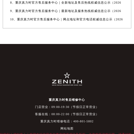
8、重庆真力时官方售后服务中心｜全新地址及售后热线权威信息公示（2026
9、重庆真力时官方售后服务中心｜最新地址及服务热线权威信息公示（2026
10、重庆真力时官方售后服务中心｜网点地址和官方电话权威信息公示（2026
重庆真力时售后维修中心
门店营业：09:00-19:30（节假日正常营业）
客服在线：08:00-22:00（节假日正常营业）
重庆真力时维修电话：400-801-5802
网站地图