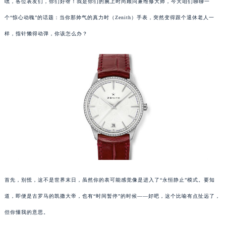
嘿，各位表友们，你们好呀！我是你们的腕上时尚顾问兼维修大师，今天咱们聊聊一
个“惊心动魄”的话题：当你那帅气的真力时（Zenith）手表，突然变得跟个退休老人一
样，指针懒得动弹，你该怎么办？
首先，别慌，这不是世界末日，虽然你的表可能感觉像是进入了“永恒静止”模式。要知
道，即便是古罗马的凯撒大帝，也有“时间暂停”的时候——好吧，这个比喻有点扯远了，
但你懂我的意思。