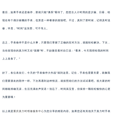
最后，如果手表还是偷停，那就只能“佛系”看待了。想想古人计时用的是沙漏、日晷，咱
现在有个偶尔偷懒的手表，也算是一种奢侈的烦恼吧。不过，真到了那时候，记得及时送
修，毕竟，“时间”这东西，可不等人。
总之，手表偷停不是什么大事，只要我们掌握了正确的应对方法，就能轻松解决。下次，
当你发现你的真力时又在“装睡”时，不妨微笑着对自己说：“看来，今天我得给我的时间
上上发条了。”
好了，各位表友们，今天的“手表偷停大作战”就到这里。记住，手表也需要关爱，就像我
们需要朋友的陪伴一样。下次再遇到这种情况，就按照咱们的方法试试看吧。祝大家的时
间都能准确无误，生活充满欢声笑语！别忘了，时间虽宝贵，但保持一颗轻松愉快的心更
为重要哦！
以上就是
重庆真力时维修服务中心
为您分享的精彩内容。如果您还有其他关于真力时手表