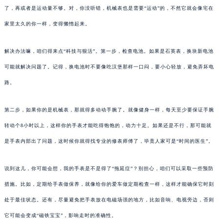
了，再或者是运动量不够。对，你没听错，机械表也是需要“运动”的，不然它就会像宅在
家里太久的你一样，变得懒惰起来。
解决办法嘛，咱们得来点“科技与狠活”。第一步，检查电池。如果是石英表，换块新电池
可能就解决问题了。记得，换电池时不要像吃汉堡那样一口闷，要小心轻放，避免弄坏电
路。
第二步，如果你的是机械表，那就得多动动手腕了。就像健身一样，每天至少要保证手腕
转动个8小时以上，这样你的手表才能吃得饱饱的，动力十足。如果还是不行，那可能就
是手表内部出了问题，这时候你就得找专业的修表师傅了，毕竟人家可是“时间的医生”。
说到这儿，你可能会想，我的手表是不是得了“拖延症”？别担心，咱们可以采取一些预防
措施。比如，定期给手表做保养，就像给你的爱车做定期检查一样，这样才能确保它时刻
处于最佳状态。还有，尽量避免把手表放在电磁场强的地方，比如音响、电视旁边，否则
它可能会变成“磁铁宝宝”，影响走时的准确性。