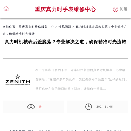
重庆真力时手表维修中心
问题
当前位置：
重庆真力时维修服务中心
>
常见问题
> 真力时机械表后盖脱落？专业解决之
道，确保精准时光流转
真力时机械表后盖脱落？专业解决之道，确保精准时光流转
在一个风和日丽的下午，老李轻拍着他的真力时机械表，心中暗
自嘀咕：“这陪伴多年的伙伴，怎就忽然松了后盖？”这样的疑问，
是否也曾在你的腕间响起？别急，让我们一起揭…
次
2024-11-06