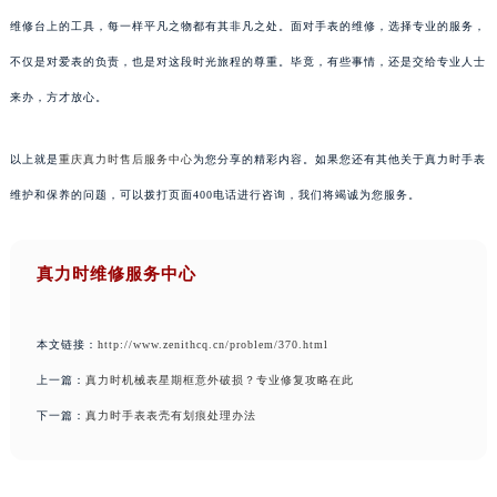
维修台上的工具，每一样平凡之物都有其非凡之处。面对手表的维修，选择专业的服务，
不仅是对爱表的负责，也是对这段时光旅程的尊重。毕竟，有些事情，还是交给专业人士
来办，方才放心。
以上就是
重庆真力时售后服务中心
为您分享的精彩内容。如果您还有其他关于真力时手表
维护和保养的问题，可以拨打页面400电话进行咨询，我们将竭诚为您服务。
真力时维修服务中心
本文链接：
http://www.zenithcq.cn/problem/370.html
上一篇：
真力时机械表星期框意外破损？专业修复攻略在此
下一篇：
真力时手表表壳有划痕处理办法