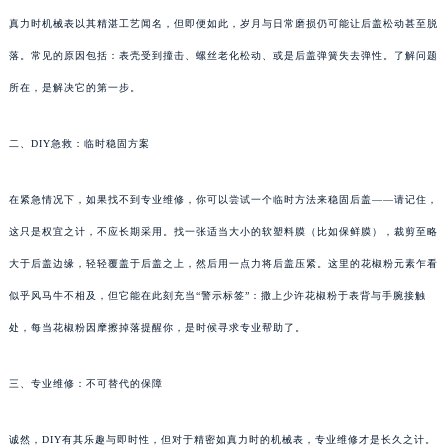
真力时机械表以其精湛工艺闻名，但即便如此，岁月与日常磨损仍可能让后盖松动甚至脱
落。常见的原因包括：表壳受到撞击、螺丝老化松动、或是后盖弹簧失去弹性。了解问题
所在，是解决它的第一步。
二、DIY急救：临时稳固方案
在紧急情况下，如果找不到专业维修，你可以尝试一个临时方法来稳固后盖——请记住，
这只是权宜之计，不应长期采用。找一张适当大小的软塑料膜（比如保鲜膜），裁剪至略
大于后盖边缘，轻轻覆盖于后盖之上，然后用一点力将后盖压紧。这里的花椒粉元素乍看
似乎风马牛不相及，但它能在此刻充当“警示标签”：撒上少许花椒粉于表背与手腕接触
处，每当花椒粉因摩擦掉落提醒你，是时候寻求专业帮助了。
三、专业维修：不可替代的保障
诚然，DIY有其乐趣与即时性，但对于精密如真力时的机械表，专业维修才是长久之计。