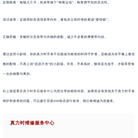
定期检查：每隔几个月，给表带做个“伸展运动”，检查调节扣的灵活性。
清洁保养：定期用软布清理表带内外，避免灰尘和纤维积累成“爱情锁”。
正确穿戴：穿戴时注意表带与衣物的搭配，减少不必要的摩擦和勾挂。
通过这些小妙招，你的真力时手表不仅能成为精准的时间守护者，还能成为你手腕上最优
雅的配饰，不再上演“恋恋不舍”的小剧场。毕竟，手表虽好，懂得适当放手，才能享受每
一次的相聚与离别。
以上就是
重庆真力时售后服务中心
为您分享的精彩内容。如果您还有其他关于真力时手表
维护和保养的问题，可以拨打页面400电话进行咨询，我们将竭诚为您服务。
真力时维修服务中心