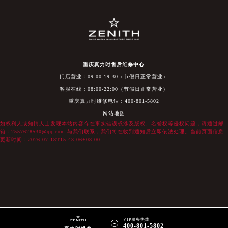
重庆真力时售后维修中心
门店营业：09:00-19:30（节假日正常营业）
客服在线：08:00-22:00（节假日正常营业）
重庆真力时维修电话：400-801-5802
网站地图
如权利人或知情人士发现本站内容存在事实错误或涉及版权、名誉权等侵权问题，请通过邮
箱：2557628530@qq.com 与我们联系，我们将在收到通知后立即依法处理。当前页面信息
更新时间：2026-07-18T15:43:06+08:00
VIP服务热线

400-801-5802