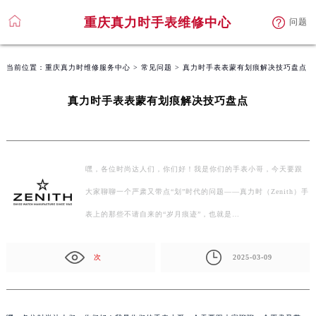
重庆真力时手表维修中心
问题
当前位置：
重庆真力时维修服务中心
>
常见问题
> 真力时手表表蒙有划痕解决技巧盘点
真力时手表表蒙有划痕解决技巧盘点
嘿，各位时尚达人们，你们好！我是你们的手表小哥，今天要跟
大家聊聊一个严肃又带点“划”时代的问题——真力时（Zenith）手
表上的那些不请自来的“岁月痕迹”，也就是…
次
2025-03-09