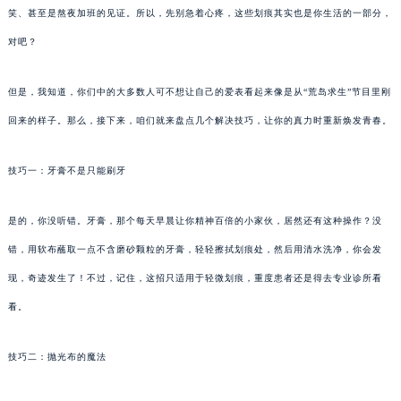
笑、甚至是熬夜加班的见证。所以，先别急着心疼，这些划痕其实也是你生活的一部分，
对吧？
但是，我知道，你们中的大多数人可不想让自己的爱表看起来像是从“荒岛求生”节目里刚
回来的样子。那么，接下来，咱们就来盘点几个解决技巧，让你的真力时重新焕发青春。
技巧一：牙膏不是只能刷牙
是的，你没听错。牙膏，那个每天早晨让你精神百倍的小家伙，居然还有这种操作？没
错，用软布蘸取一点不含磨砂颗粒的牙膏，轻轻擦拭划痕处，然后用清水洗净，你会发
现，奇迹发生了！不过，记住，这招只适用于轻微划痕，重度患者还是得去专业诊所看
看。
技巧二：抛光布的魔法