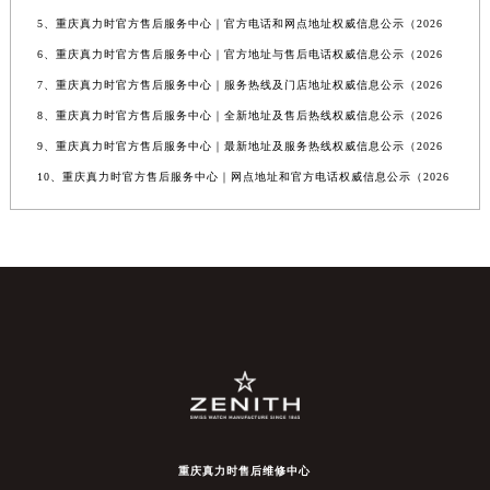
5、重庆真力时官方售后服务中心｜官方电话和网点地址权威信息公示（2026
6、重庆真力时官方售后服务中心｜官方地址与售后电话权威信息公示（2026
7、重庆真力时官方售后服务中心｜服务热线及门店地址权威信息公示（2026
8、重庆真力时官方售后服务中心｜全新地址及售后热线权威信息公示（2026
9、重庆真力时官方售后服务中心｜最新地址及服务热线权威信息公示（2026
10、重庆真力时官方售后服务中心｜网点地址和官方电话权威信息公示（2026
重庆真力时售后维修中心