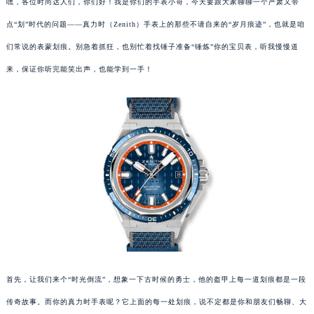
嘿，各位时尚达人们，你们好！我是你们的手表小哥，今天要跟大家聊聊一个严肃又带
点“划”时代的问题——真力时（Zenith）手表上的那些不请自来的“岁月痕迹”，也就是咱
们常说的表蒙划痕。别急着抓狂，也别忙着找锤子准备“锤炼”你的宝贝表，听我慢慢道
来，保证你听完能笑出声，也能学到一手！
首先，让我们来个“时光倒流”，想象一下古时候的勇士，他的盔甲上每一道划痕都是一段
传奇故事。而你的真力时手表呢？它上面的每一处划痕，说不定都是你和朋友们畅聊、大