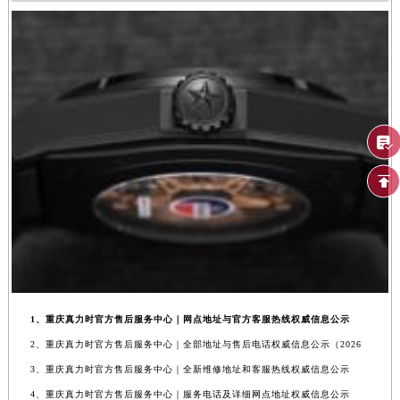
1、重庆真力时官方售后服务中心｜网点地址与官方客服热线权威信息公示
2、重庆真力时官方售后服务中心｜全部地址与售后电话权威信息公示（2026
3、重庆真力时官方售后服务中心｜全新维修地址和客服热线权威信息公示
4、重庆真力时官方售后服务中心｜服务电话及详细网点地址权威信息公示