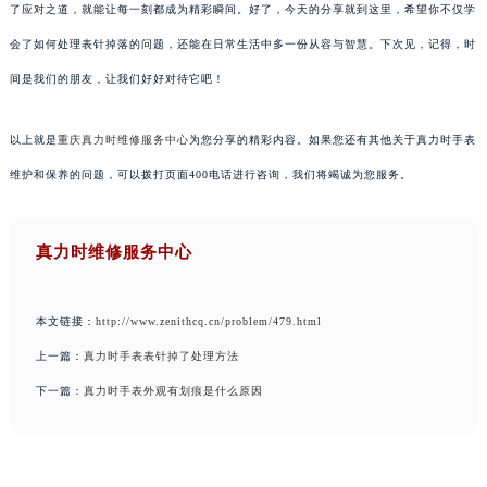
了应对之道，就能让每一刻都成为精彩瞬间。好了，今天的分享就到这里，希望你不仅学
会了如何处理表针掉落的问题，还能在日常生活中多一份从容与智慧。下次见，记得，时
间是我们的朋友，让我们好好对待它吧！
以上就是
重庆真力时维修服务中心
为您分享的精彩内容。如果您还有其他关于真力时手表
维护和保养的问题，可以拨打页面400电话进行咨询，我们将竭诚为您服务。
真力时维修服务中心
本文链接：
http://www.zenithcq.cn/problem/479.html
上一篇：
真力时手表表针掉了处理方法
下一篇：
真力时手表外观有划痕是什么原因