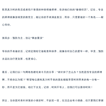
联系真力时的售后或者找个靠谱的钟表维修师傅，告诉他们你的“惨痛经历”。记住，专业
的师傅就像游戏里的救世主，能让你的手表满血复活，而你，只需要做好一个角色——耐
心等待。
第四步：预防为主，别让“事故重演”
等你的手表修好后，记得定期给它做检查和保养，就像你对自己的爱车一样。毕竟，预防
永远比治疗更划算，也更省心。
最后，让我们以一句网络热梗结束今天的分享：“表针掉了怎么办？当然是找专业的师傅
啊，不然你以为呢？”希望每位拥有真力时手表的朋友都能享受时间带来的每一分每一
秒，而不是为它烦恼。咱们下次见，记得，时间不等人，但我们可以善待时间！
所以，当你面对表针掉落的小挫折时，不妨笑一笑，生活总会有小插曲，但只要我们掌握