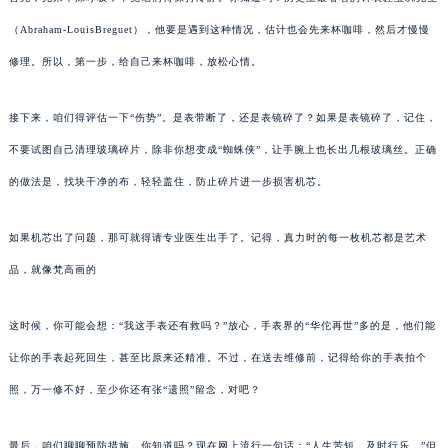
（Abraham-LouisBreguet），他要是遇到这种情况，估计也会先来杯咖啡，然后才慢慢
修理。所以，第一步，给自己来杯咖啡，放松心情。
接下来，咱们得评估一下“伤势”。是表带断了，还是表镜碎了？如果是表镜碎了，记住，
不要试图自己清理玻璃碎片，除非你想变成“蜘蛛侠”，让手腕上也长出几根玻璃丝。正确
的做法是，找块干净的布，轻轻盖住，防止碎片进一步损害机芯。
如果机芯出了问题，那可就得请专业医生出手了。记得，真力时的每一枚机芯都是艺术
品，就像梵高画的
这时候，你可能会想：“我这手表还有救吗？”放心，手表界的“华佗再世”多的是，他们能
让你的手表起死回生，甚至比原来还精准。不过，在送去维修前，记得给你的手表拍个
照，万一修不好，至少你还有张“遗照”留念，对吧？
最后，咱们聊聊预防措施。你知道吗？现在网上流行一句话：“人生苦短，及时行乐。”但