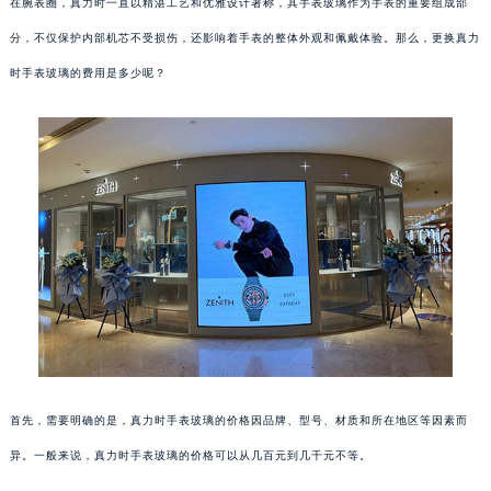
在腕表圈，真力时一直以精湛工艺和优雅设计著称，其手表玻璃作为手表的重要组成部
分，不仅保护内部机芯不受损伤，还影响着手表的整体外观和佩戴体验。那么，更换真力
时手表玻璃的费用是多少呢？
首先，需要明确的是，真力时手表玻璃的价格因品牌、型号、材质和所在地区等因素而
异。一般来说，真力时手表玻璃的价格可以从几百元到几千元不等。