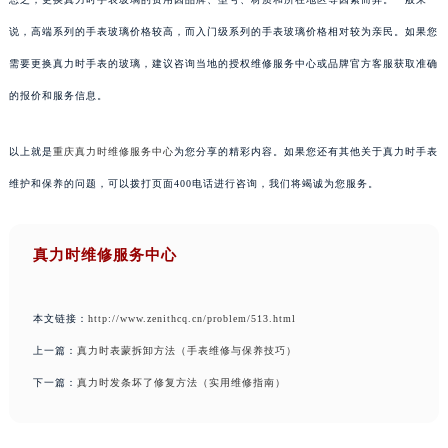
说，高端系列的手表玻璃价格较高，而入门级系列的手表玻璃价格相对较为亲民。如果您
需要更换真力时手表的玻璃，建议咨询当地的授权维修服务中心或品牌官方客服获取准确
的报价和服务信息。
以上就是
重庆真力时维修服务中心
为您分享的精彩内容。如果您还有其他关于真力时手表
维护和保养的问题，可以拨打页面400电话进行咨询，我们将竭诚为您服务。
真力时维修服务中心
本文链接：
http://www.zenithcq.cn/problem/513.html
上一篇：
真力时表蒙拆卸方法（手表维修与保养技巧）
下一篇：
真力时发条坏了修复方法（实用维修指南）