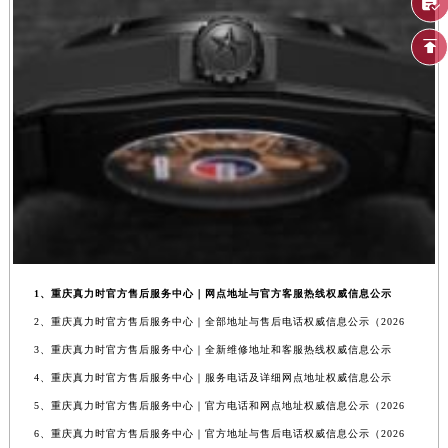
1、重庆真力时官方售后服务中心｜网点地址与官方客服热线权威信息公示
2、重庆真力时官方售后服务中心｜全部地址与售后电话权威信息公示（2026
3、重庆真力时官方售后服务中心｜全新维修地址和客服热线权威信息公示
4、重庆真力时官方售后服务中心｜服务电话及详细网点地址权威信息公示
5、重庆真力时官方售后服务中心｜官方电话和网点地址权威信息公示（2026
6、重庆真力时官方售后服务中心｜官方地址与售后电话权威信息公示（2026