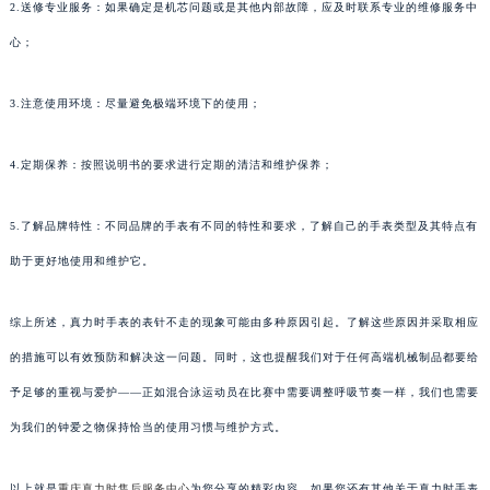
2.送修专业服务：如果确定是机芯问题或是其他内部故障，应及时联系专业的维修服务中
心；
3.注意使用环境：尽量避免极端环境下的使用；
4.定期保养：按照说明书的要求进行定期的清洁和维护保养；
5.了解品牌特性：不同品牌的手表有不同的特性和要求，了解自己的手表类型及其特点有
助于更好地使用和维护它。
综上所述，真力时手表的表针不走的现象可能由多种原因引起。了解这些原因并采取相应
的措施可以有效预防和解决这一问题。同时，这也提醒我们对于任何高端机械制品都要给
予足够的重视与爱护——正如混合泳运动员在比赛中需要调整呼吸节奏一样，我们也需要
为我们的钟爱之物保持恰当的使用习惯与维护方式。
以上就是
重庆真力时售后服务中心
为您分享的精彩内容。如果您还有其他关于真力时手表