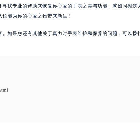
，并寻找专业的帮助来恢复你心爱的手表之美与功能。就如同砌筑
队也能为你的心爱之物带来新生！
容。如果您还有其他关于真力时手表维护和保养的问题，可以拨
html