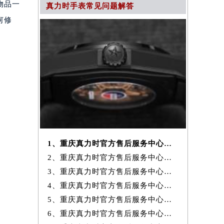
物品一
真力时手表常见问题解答
何修
1、重庆真力时官方售后服务中心｜网点地址与官方客服热线权威信息公示
2、重庆真力时官方售后服务中心｜全部地址与售后电话权威信息公示（2026
3、重庆真力时官方售后服务中心｜全新维修地址和客服热线权威信息公示
4、重庆真力时官方售后服务中心｜服务电话及详细网点地址权威信息公示
5、重庆真力时官方售后服务中心｜官方电话和网点地址权威信息公示（2026
6、重庆真力时官方售后服务中心｜官方地址与售后电话权威信息公示（2026