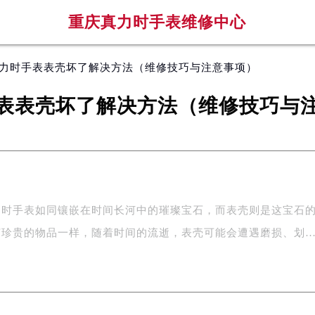
重庆真力时手表维修中心
真力时手表表壳坏了解决方法（维修技巧与注意事项）
表表壳坏了解决方法（维修技巧与
力时手表如同镶嵌在时间长河中的璀璨宝石，而表壳则是这宝石
何珍贵的物品一样，随着时间的流逝，表壳可能会遭遇磨损、划