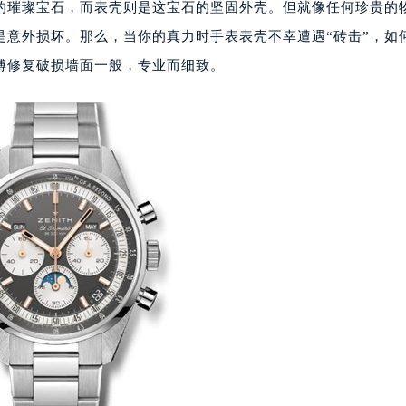
的璀璨宝石，而表壳则是这宝石的坚固外壳。但就像任何珍贵的
是意外损坏。那么，当你的真力时手表表壳不幸遭遇“砖击”，如
傅修复破损墙面一般，专业而细致。