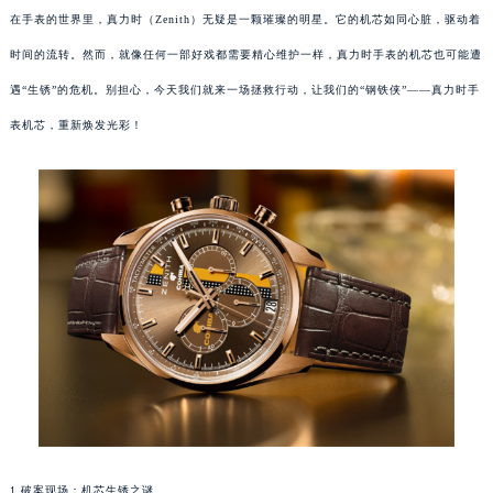
在手表的世界里，真力时（Zenith）无疑是一颗璀璨的明星。它的机芯如同心脏，驱动着
时间的流转。然而，就像任何一部好戏都需要精心维护一样，真力时手表的机芯也可能遭
遇“生锈”的危机。别担心，今天我们就来一场拯救行动，让我们的“钢铁侠”——真力时手
表机芯，重新焕发光彩！
1.破案现场：机芯生锈之谜