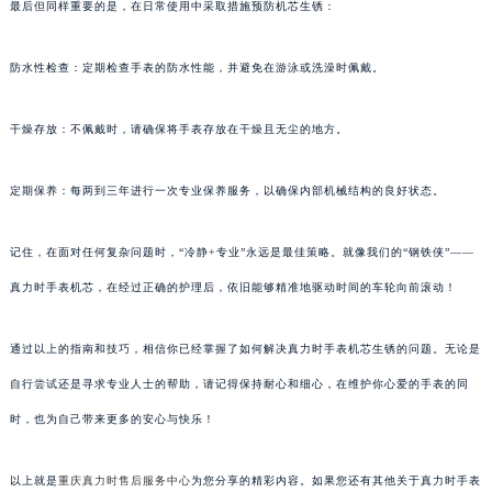
最后但同样重要的是，在日常使用中采取措施预防机芯生锈：
防水性检查：定期检查手表的防水性能，并避免在游泳或洗澡时佩戴。
干燥存放：不佩戴时，请确保将手表存放在干燥且无尘的地方。
定期保养：每两到三年进行一次专业保养服务，以确保内部机械结构的良好状态。
记住，在面对任何复杂问题时，“冷静+专业”永远是最佳策略。就像我们的“钢铁侠”——
真力时手表机芯，在经过正确的护理后，依旧能够精准地驱动时间的车轮向前滚动！
通过以上的指南和技巧，相信你已经掌握了如何解决真力时手表机芯生锈的问题。无论是
自行尝试还是寻求专业人士的帮助，请记得保持耐心和细心，在维护你心爱的手表的同
时，也为自己带来更多的安心与快乐！
以上就是
重庆真力时售后服务中心
为您分享的精彩内容。如果您还有其他关于真力时手表