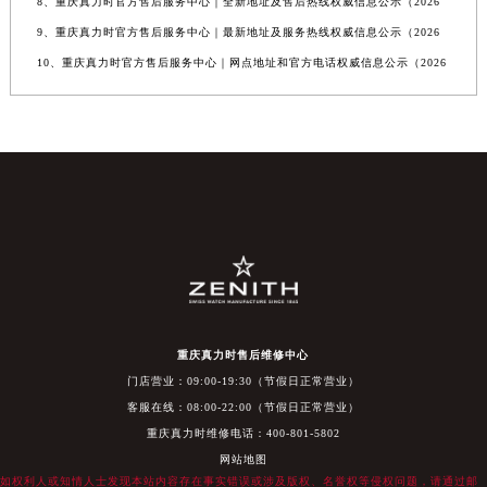
8、重庆真力时官方售后服务中心｜全新地址及售后热线权威信息公示（2026
9、重庆真力时官方售后服务中心｜最新地址及服务热线权威信息公示（2026
10、重庆真力时官方售后服务中心｜网点地址和官方电话权威信息公示（2026
重庆真力时售后维修中心
门店营业：09:00-19:30（节假日正常营业）
客服在线：08:00-22:00（节假日正常营业）
重庆真力时维修电话：400-801-5802
网站地图
如权利人或知情人士发现本站内容存在事实错误或涉及版权、名誉权等侵权问题，请通过邮