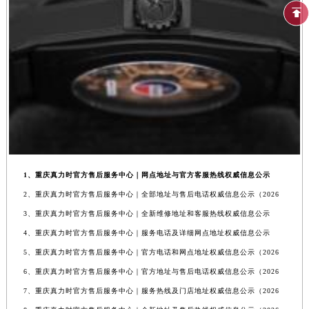
1、重庆真力时官方售后服务中心｜网点地址与官方客服热线权威信息公示
2、重庆真力时官方售后服务中心｜全部地址与售后电话权威信息公示（2026
3、重庆真力时官方售后服务中心｜全新维修地址和客服热线权威信息公示
4、重庆真力时官方售后服务中心｜服务电话及详细网点地址权威信息公示
5、重庆真力时官方售后服务中心｜官方电话和网点地址权威信息公示（2026
6、重庆真力时官方售后服务中心｜官方地址与售后电话权威信息公示（2026
7、重庆真力时官方售后服务中心｜服务热线及门店地址权威信息公示（2026