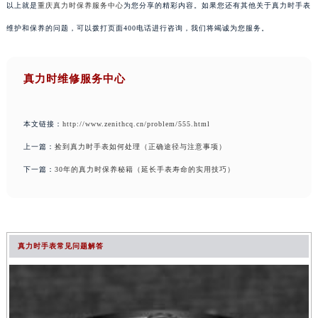
以上就是
重庆真力时保养服务中心
为您分享的精彩内容。如果您还有其他关于真力时手表
维护和保养的问题，可以拨打页面400电话进行咨询，我们将竭诚为您服务。
真力时维修服务中心
本文链接：
http://www.zenithcq.cn/problem/555.html
上一篇：
捡到真力时手表如何处理（正确途径与注意事项）
下一篇：
30年的真力时保养秘籍（延长手表寿命的实用技巧）
真力时手表常见问题解答