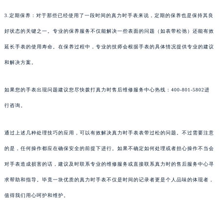
3.定期保养：对于那些已经使用了一段时间的真力时手表来说，定期的保养也是保持其良
好状态的关键之一。专业的保养服务不仅能解决一些表面的问题（如表带松弛）还能有效
延长手表的使用寿命。在保养过程中，专业的技师会根据手表的具体情况提供专业的建议
和解决方案。
如果您的手表出现问题建议您尽快拨打真力时售后维修服务中心热线：400-801-5802进
行咨询。
通过上述几种处理技巧的应用，可以有效解决真力时手表表带过松的问题。不过需要注意
的是，任何操作都应在确保安全的前提下进行。如果不确定如何处理或者担心操作不当会
对手表造成损害的话，建议及时联系专业的维修服务或直接联系真力时的售后服务中心寻
求帮助和指导。毕竟一块优质的真力时手表不仅是时间的记录者更是个人品味的体现者，
值得我们用心呵护和维护。