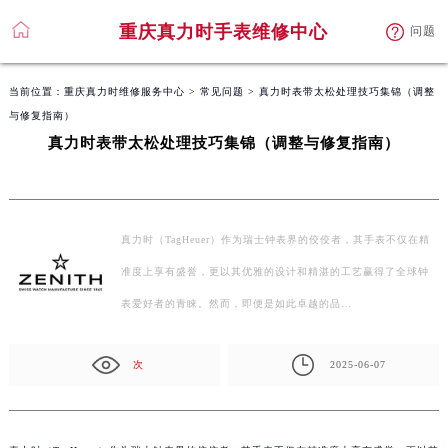
重庆真力时手表维修中心
问题
当前位置：
重庆真力时维修服务中心
>
常见问题
> 真力时表带太松处理技巧集锦（调整
与修复指南）
真力时表带太松处理技巧集锦（调整与修复指南）
真力时（TagHeuer）作为瑞士钟表界的佼佼者，其手表不仅在精
准度上享有盛誉，更以其优雅的设计和精湛的工艺赢得了全球钟
表爱好者的青睐。然而，即便是如此卓越的品…
次
2025-06-07