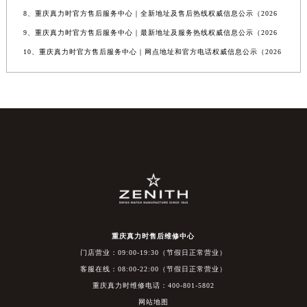
8、重庆真力时官方售后服务中心｜全新地址及售后热线权威信息公示（2026
9、重庆真力时官方售后服务中心｜最新地址及服务热线权威信息公示（2026
10、重庆真力时官方售后服务中心｜网点地址和官方电话权威信息公示（2026
重庆真力时售后维修中心
门店营业：09:00-19:30（节假日正常营业）
客服在线：08:00-22:00（节假日正常营业）
重庆真力时维修电话：400-801-5802
网站地图