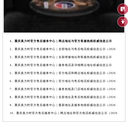
1、重庆真力时官方售后服务中心｜网点地址与官方客服热线权威信息公示
2、重庆真力时官方售后服务中心｜全部地址与售后电话权威信息公示（2026
3、重庆真力时官方售后服务中心｜全新维修地址和客服热线权威信息公示
4、重庆真力时官方售后服务中心｜服务电话及详细网点地址权威信息公示
5、重庆真力时官方售后服务中心｜官方电话和网点地址权威信息公示（2026
6、重庆真力时官方售后服务中心｜官方地址与售后电话权威信息公示（2026
7、重庆真力时官方售后服务中心｜服务热线及门店地址权威信息公示（2026
8、重庆真力时官方售后服务中心｜全新地址及售后热线权威信息公示（2026
9、重庆真力时官方售后服务中心｜最新地址及服务热线权威信息公示（2026
10、重庆真力时官方售后服务中心｜网点地址和官方电话权威信息公示（2026