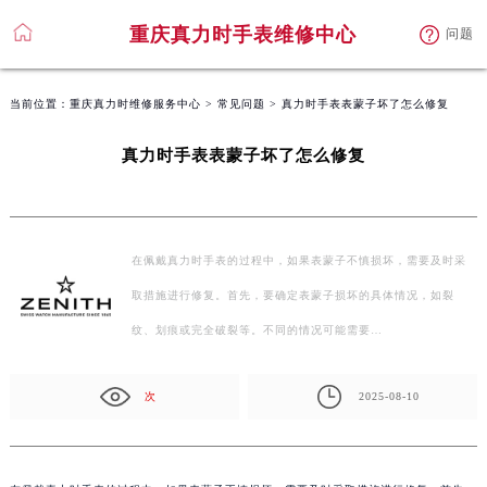
重庆真力时手表维修中心
问题
当前位置：
重庆真力时维修服务中心
>
常见问题
> 真力时手表表蒙子坏了怎么修复
真力时手表表蒙子坏了怎么修复
在佩戴真力时手表的过程中，如果表蒙子不慎损坏，需要及时采
取措施进行修复。首先，要确定表蒙子损坏的具体情况，如裂
纹、划痕或完全破裂等。不同的情况可能需要…
次
2025-08-10