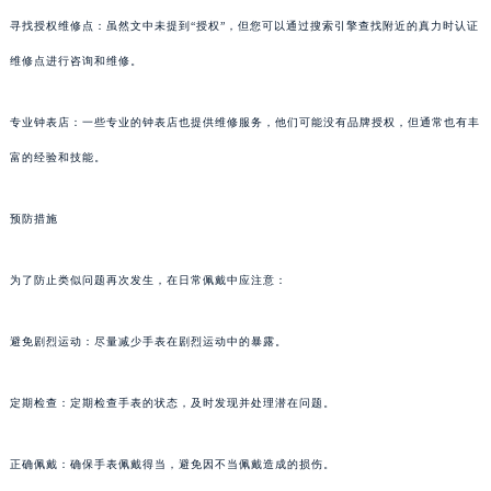
寻找授权维修点：虽然文中未提到“授权”，但您可以通过搜索引擎查找附近的真力时认证
维修点进行咨询和维修。
专业钟表店：一些专业的钟表店也提供维修服务，他们可能没有品牌授权，但通常也有丰
富的经验和技能。
预防措施
为了防止类似问题再次发生，在日常佩戴中应注意：
避免剧烈运动：尽量减少手表在剧烈运动中的暴露。
定期检查：定期检查手表的状态，及时发现并处理潜在问题。
正确佩戴：确保手表佩戴得当，避免因不当佩戴造成的损伤。