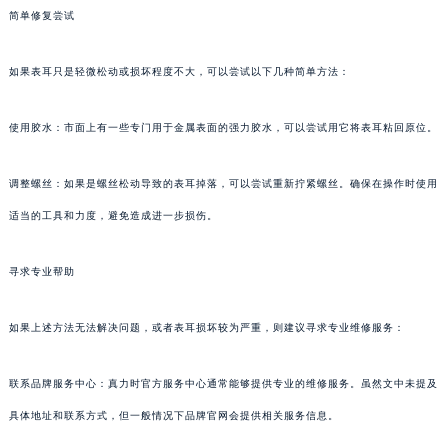
简单修复尝试
如果表耳只是轻微松动或损坏程度不大，可以尝试以下几种简单方法：
使用胶水：市面上有一些专门用于金属表面的强力胶水，可以尝试用它将表耳粘回原位。
调整螺丝：如果是螺丝松动导致的表耳掉落，可以尝试重新拧紧螺丝。确保在操作时使用
适当的工具和力度，避免造成进一步损伤。
寻求专业帮助
如果上述方法无法解决问题，或者表耳损坏较为严重，则建议寻求专业维修服务：
联系品牌服务中心：真力时官方服务中心通常能够提供专业的维修服务。虽然文中未提及
具体地址和联系方式，但一般情况下品牌官网会提供相关服务信息。