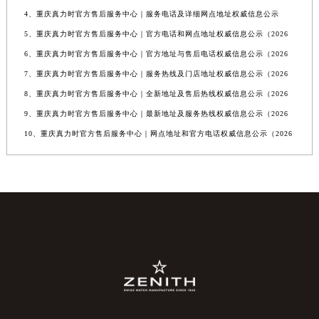
4、重庆真力时官方售后服务中心｜服务电话及详细网点地址权威信息公示
5、重庆真力时官方售后服务中心｜官方电话和网点地址权威信息公示（2026
6、重庆真力时官方售后服务中心｜官方地址与售后电话权威信息公示（2026
7、重庆真力时官方售后服务中心｜服务热线及门店地址权威信息公示（2026
8、重庆真力时官方售后服务中心｜全新地址及售后热线权威信息公示（2026
9、重庆真力时官方售后服务中心｜最新地址及服务热线权威信息公示（2026
10、重庆真力时官方售后服务中心｜网点地址和官方电话权威信息公示（2026