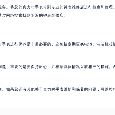
服务。将您的真力时手表带到专业的钟表维修店进行检查和修理
通过网络搜索找到附近的钟表维修店。
时手表进行保养是非常必要的。这包括定期更换电池、清洁机芯
问题。重要的是要保持耐心，并根据具体情况采取相应的措施。
容。如果您还有其他关于真力时手表维护和保养的问题，可以拨