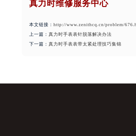
真力时维修服务中心
本文链接：
http://www.zenithcq.cn/problem/676.
上一篇：
真力时手表表针脱落解决办法
下一篇：
真力时手表表带太紧处理技巧集锦