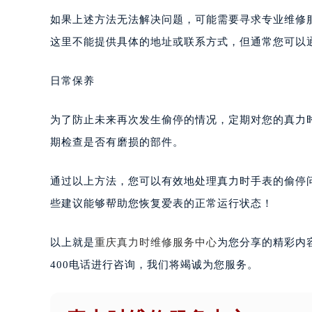
如果上述方法无法解决问题，可能需要寻求专业维修
这里不能提供具体的地址或联系方式，但通常您可以
日常保养
为了防止未来再次发生偷停的情况，定期对您的真力
期检查是否有磨损的部件。
通过以上方法，您可以有效地处理真力时手表的偷停
些建议能够帮助您恢复爱表的正常运行状态！
以上就是
重庆真力时维修服务中心
为您分享的精彩内
400电话进行咨询，我们将竭诚为您服务。