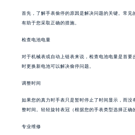
首先，了解手表偷停的原因是解决问题的关键。常见
有助于您采取正确的措施。
检查电池电量
对于机械表或自动上链表来说，检查电池电量是首要
时更换新电池可以解决偷停问题。
调整时间
如果您的真力时手表只是暂时停止了时间显示，而没
整时间。轻轻旋转表冠（根据您的手表类型选择正确
专业维修