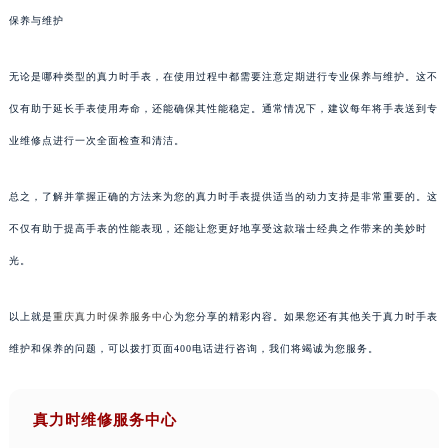
保养与维护
无论是哪种类型的真力时手表，在使用过程中都需要注意定期进行专业保养与维护。这不
仅有助于延长手表使用寿命，还能确保其性能稳定。通常情况下，建议每年将手表送到专
业维修点进行一次全面检查和清洁。
总之，了解并掌握正确的方法来为您的真力时手表提供适当的动力支持是非常重要的。这
不仅有助于提高手表的性能表现，还能让您更好地享受这款瑞士经典之作带来的美妙时
光。
以上就是
重庆真力时保养服务中心
为您分享的精彩内容。如果您还有其他关于真力时手表
维护和保养的问题，可以拨打页面400电话进行咨询，我们将竭诚为您服务。
真力时维修服务中心