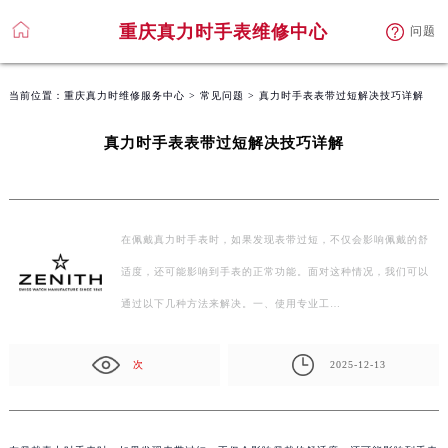
重庆真力时手表维修中心
问题
当前位置：
重庆真力时维修服务中心
>
常见问题
> 真力时手表表带过短解决技巧详解
真力时手表表带过短解决技巧详解
在佩戴真力时手表时，如果发现表带过短，不仅会影响佩戴的舒
适度，还可能影响到手表的正常功能。面对这种情况，我们可以
通过以下几种方法来解决。一、使用专业工…
次
2025-12-13