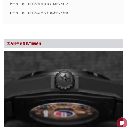
上一篇：
真力时手表走走停停处理技巧汇总
下一篇：
真力时手表表带太松解决技巧大全
真力时手表常见问题解答