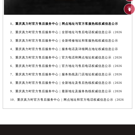
1、重庆真力时官方售后服务中心｜网点地址与官方客服热线权威信息公示
2、重庆真力时官方售后服务中心｜全部地址与售后电话权威信息公示（2026
3、重庆真力时官方售后服务中心｜全新维修地址和客服热线权威信息公示
4、重庆真力时官方售后服务中心｜服务电话及详细网点地址权威信息公示
5、重庆真力时官方售后服务中心｜官方电话和网点地址权威信息公示（2026
6、重庆真力时官方售后服务中心｜官方地址与售后电话权威信息公示（2026
7、重庆真力时官方售后服务中心｜服务热线及门店地址权威信息公示（2026
8、重庆真力时官方售后服务中心｜全新地址及售后热线权威信息公示（2026
9、重庆真力时官方售后服务中心｜最新地址及服务热线权威信息公示（2026
10、重庆真力时官方售后服务中心｜网点地址和官方电话权威信息公示（2026