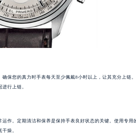
。确保您的真力时手表每天至少佩戴8小时以上，让其充分上链
冠进行上链。
常运作。定期清洁和保养是保持手表良好状态的关键。使用专用
底干燥。