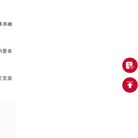
够准确
的爱表
打页面