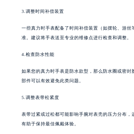
3.调整时间补偿装置
一些真力时手表配备了时间补偿装置（如摆轮、游丝
准。建议将手表送至专业的维修点进行检查和调整。
4.检查防水性能
如果您的真力时手表是防水款型，那么防水圈或密封
部件可以有效避免此类问题。
5.调整表带松紧度
表带过紧或过松都可能影响手腕对表壳的压力分布，
有助于保持最佳佩戴体验。