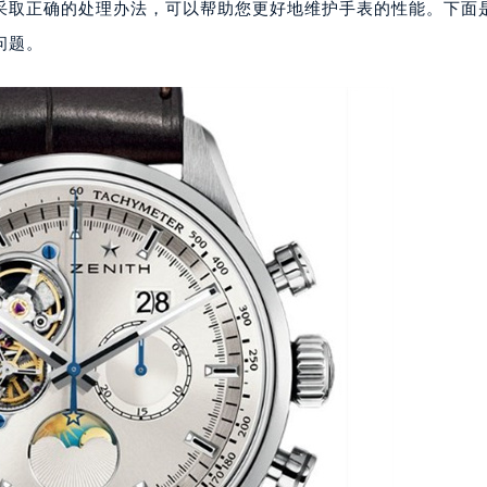
采取正确的处理办法，可以帮助您更好地维护手表的性能。下面
问题。