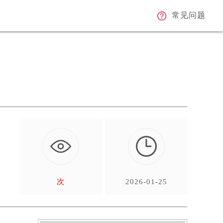
常见问题
您
次
2026-01-25