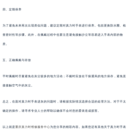
四、定期保养
为了避免未来再次出现类似问题，建议定期对真力时手表进行保养。包括更换防水圈、检
查密封性等步骤。此外，在佩戴过程中也要注意避免接触沙尘等容易进入手表内部的物
质。
五、正确佩戴与存放
平时佩戴时尽量避免在灰尘较多的地方活动；不戴时应放在干燥通风的地方保存，避免直
接接触空气中的灰尘。
总之，在面对真力时手表进灰的问题时，请根据实际情况选择合适的处理方法。对于不太
确定的操作，请寻求专业人士的帮助以确保不会对您的爱表造成损害。
以上就是
重庆真力时维修服务中心
为您分享的精彩内容。如果您还有其他关于真力时手表