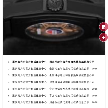
1、重庆真力时官方售后服务中心｜网点地址与官方客服热线权威信息公示
2、重庆真力时官方售后服务中心｜全部地址与售后电话权威信息公示（2026
3、重庆真力时官方售后服务中心｜全新维修地址和客服热线权威信息公示
4、重庆真力时官方售后服务中心｜服务电话及详细网点地址权威信息公示
5、重庆真力时官方售后服务中心｜官方电话和网点地址权威信息公示（2026
6、重庆真力时官方售后服务中心｜官方地址与售后电话权威信息公示（2026
7、重庆真力时官方售后服务中心｜服务热线及门店地址权威信息公示（2026