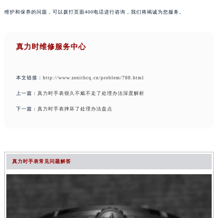
维护和保养的问题，可以拨打页面400电话进行咨询，我们将竭诚为您服务。
真力时维修服务中心
本文链接：
http://www.zenithcq.cn/problem/788.html
上一篇：
真力时手表很久不戴不走了处理办法深度解析
下一篇：
真力时手表摔坏了处理办法盘点
真力时手表常见问题解答