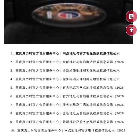
1、重庆真力时官方售后服务中心｜网点地址与官方客服热线权威信息公示
2、重庆真力时官方售后服务中心｜全部地址与售后电话权威信息公示（2026
3、重庆真力时官方售后服务中心｜全新维修地址和客服热线权威信息公示
4、重庆真力时官方售后服务中心｜服务电话及详细网点地址权威信息公示
5、重庆真力时官方售后服务中心｜官方电话和网点地址权威信息公示（2026
6、重庆真力时官方售后服务中心｜官方地址与售后电话权威信息公示（2026
7、重庆真力时官方售后服务中心｜服务热线及门店地址权威信息公示（2026
8、重庆真力时官方售后服务中心｜全新地址及售后热线权威信息公示（2026
9、重庆真力时官方售后服务中心｜最新地址及服务热线权威信息公示（2026
10、重庆真力时官方售后服务中心｜网点地址和官方电话权威信息公示（2026