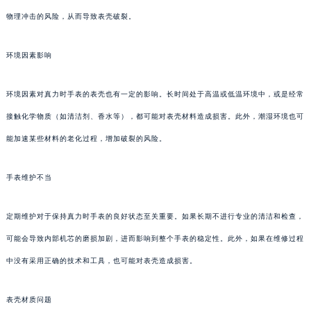
物理冲击的风险，从而导致表壳破裂。
环境因素影响
环境因素对真力时手表的表壳也有一定的影响。长时间处于高温或低温环境中，或是经常
接触化学物质（如清洁剂、香水等），都可能对表壳材料造成损害。此外，潮湿环境也可
能加速某些材料的老化过程，增加破裂的风险。
手表维护不当
定期维护对于保持真力时手表的良好状态至关重要。如果长期不进行专业的清洁和检查，
可能会导致内部机芯的磨损加剧，进而影响到整个手表的稳定性。此外，如果在维修过程
中没有采用正确的技术和工具，也可能对表壳造成损害。
表壳材质问题