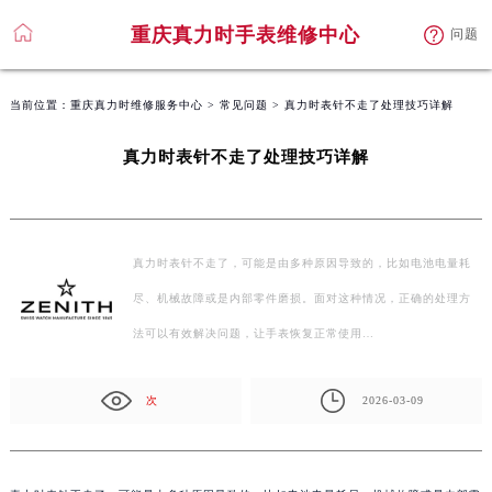
重庆真力时手表维修中心
问题
当前位置：
重庆真力时维修服务中心
>
常见问题
> 真力时表针不走了处理技巧详解
真力时表针不走了处理技巧详解
真力时表针不走了，可能是由多种原因导致的，比如电池电量耗
尽、机械故障或是内部零件磨损。面对这种情况，正确的处理方
法可以有效解决问题，让手表恢复正常使用…
次
2026-03-09