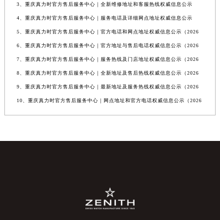
3、重庆真力时官方售后服务中心｜全新维修地址和客服热线权威信息公示
4、重庆真力时官方售后服务中心｜服务电话及详细网点地址权威信息公示
5、重庆真力时官方售后服务中心｜官方电话和网点地址权威信息公示（2026
6、重庆真力时官方售后服务中心｜官方地址与售后电话权威信息公示（2026
7、重庆真力时官方售后服务中心｜服务热线及门店地址权威信息公示（2026
8、重庆真力时官方售后服务中心｜全新地址及售后热线权威信息公示（2026
9、重庆真力时官方售后服务中心｜最新地址及服务热线权威信息公示（2026
10、重庆真力时官方售后服务中心｜网点地址和官方电话权威信息公示（2026