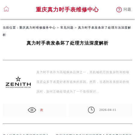
重庆真力时手表维修中心
问题
当前位置：
重庆真力时维修服务中心
>
常见问题
> 真力时手表发条坏了处理方法深度解
析
真力时手表发条坏了处理方法深度解析
真力时手表作为高端腕表品牌之一，其机械机芯的复杂性和精细
度是众多手表爱好者所追捧的原因。然而，当遇到发条损坏的情
况时，如何正确处理成为了一个值得探讨…
次
2026-04-11