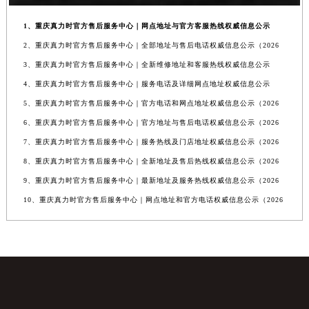
1、重庆真力时官方售后服务中心｜网点地址与官方客服热线权威信息公示
2、重庆真力时官方售后服务中心｜全部地址与售后电话权威信息公示（2026
3、重庆真力时官方售后服务中心｜全新维修地址和客服热线权威信息公示
4、重庆真力时官方售后服务中心｜服务电话及详细网点地址权威信息公示
5、重庆真力时官方售后服务中心｜官方电话和网点地址权威信息公示（2026
6、重庆真力时官方售后服务中心｜官方地址与售后电话权威信息公示（2026
7、重庆真力时官方售后服务中心｜服务热线及门店地址权威信息公示（2026
8、重庆真力时官方售后服务中心｜全新地址及售后热线权威信息公示（2026
9、重庆真力时官方售后服务中心｜最新地址及服务热线权威信息公示（2026
10、重庆真力时官方售后服务中心｜网点地址和官方电话权威信息公示（2026