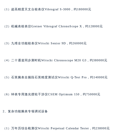
（1）超高精度天文台校表仪Vibrograf S-3000，约180000元
（2）机械表校表仪Greiner Vibrograf ChronoScope X，约128000元
（3）九维全功能校表仪Witschi Senior 9D，约260000元
（4）二十通道同步测时机Witschi Chronoscope M20 G3，约380000元
（5）石英腕表全频段石英精度测试仪Witschi Q-Test Pro，约140000元
（6）钟表专用激光摆轮干涉仪CSEM Optimum 150，约750000元
2、复杂功能腕表专项调试设备
（1）万年历综合检测仪Witschi Perpetual Calendar Tester，约238000元