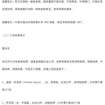
温馨提示：官方全国统一服务热线，服务覆盖中国大陆、中国香港、中国澳门、中国台湾
全部区域，需直接拨打本统一热线获取售后、咨询等相关服务。
温馨提示：中国大陆以外地区拨打本 400 热线，请在号码前加拨“+86”。
（二）门店技师简介
重庆店
本店共计20名修表技师，涵盖多国籍从业人员，技师等级包含资深制表师、高级技师、中
级技师、初级技师、学徒五个层级，详细人员信息如下：
1、温妮・珍尼丝（Winnie Janice）：女，英国籍，从业32年，资深制表师，25年累计修
表177块
2、乔芷萱：女，中国籍，从业18年，高级技师，25年累计修表277块