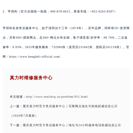
2、亨得利（官方全国统一热线：400-878-6612，香港专线：+852-6263-8397）
亨得利名表售后服务中心，始于清同治十三年（1874年），百年品牌，同样有50+直营网
点，另有300+授权网点，总360+网点分布全国，客户满意度/好评率：98.70%，二次返
修率：0.03%，2025年服务腕表：732960块（直营店231842块，授权店501118块）。官
网：https://www.hengdeli-official.com/
真力时维修服务中心
本文链接：
http://www.zenithcq.cn/problem/911.html
上一篇：
重庆真力时官方售后服务中心｜完整网点地址与热线权威信息公示
（2026年7月最新）
下一篇：
重庆真力时官方售后服务中心｜地址与24小时服务电话权威信息公示