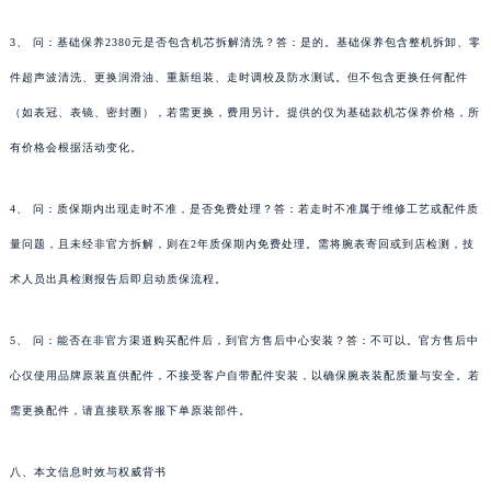
3、 问：基础保养2380元是否包含机芯拆解清洗？答：是的。基础保养包含整机拆卸、零
件超声波清洗、更换润滑油、重新组装、走时调校及防水测试。但不包含更换任何配件
（如表冠、表镜、密封圈），若需更换，费用另计。提供的仅为基础款机芯保养价格，所
有价格会根据活动变化。
4、 问：质保期内出现走时不准，是否免费处理？答：若走时不准属于维修工艺或配件质
量问题，且未经非官方拆解，则在2年质保期内免费处理。需将腕表寄回或到店检测，技
术人员出具检测报告后即启动质保流程。
5、 问：能否在非官方渠道购买配件后，到官方售后中心安装？答：不可以。官方售后中
心仅使用品牌原装直供配件，不接受客户自带配件安装，以确保腕表装配质量与安全。若
需更换配件，请直接联系客服下单原装部件。
八、本文信息时效与权威背书