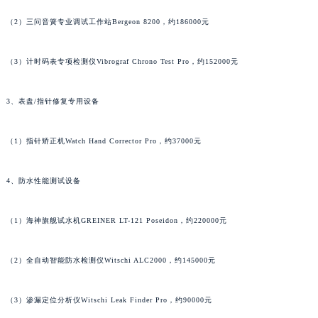
（2）三问音簧专业调试工作站Bergeon 8200，约186000元
（3）计时码表专项检测仪Vibrograf Chrono Test Pro，约152000元
3、表盘/指针修复专用设备
（1）指针矫正机Watch Hand Corrector Pro，约37000元
4、防水性能测试设备
（1）海神旗舰试水机GREINER LT-121 Poseidon，约220000元
（2）全自动智能防水检测仪Witschi ALC2000，约145000元
（3）渗漏定位分析仪Witschi Leak Finder Pro，约90000元