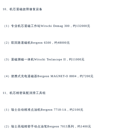
10、机芯退磁故障修复设备
（1）专业机芯退磁工作站Witschi Demag 300，约132000元
（2）双回路退磁机Bergeon 6500，约48000元
（3）退磁测磁一体机Witschi Teslascope II，约11000元
（4）便携式充电退磁器Bergeon MAGNET-O 8804，约7200元
11、机芯精密装配润滑工具组
（1）瑞士自动精准点油机Bergeon 7718-1A，约2100元
（2）瑞士高端精密手动点油笔Bergeon 7013系列，约1400元