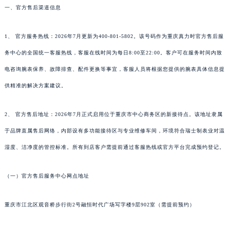
一、官方售后渠道信息
1、 官方服务热线：2026年7月更新为400-801-5802。该号码作为重庆真力时官方售后服
务中心的全国统一客服热线，客服在线时间为每日8:00至22:00。客户可在服务时间内致
电咨询腕表保养、故障排查、配件更换等事宜，客服人员将根据您提供的腕表具体信息提
供精准的解决方案建议。
2、 官方售后地址：2026年7月正式启用位于重庆市中心商务区的新接待点。该地址隶属
于品牌直属售后网络，内部设有多功能接待区与专业维修车间，环境符合瑞士制表业对温
湿度、洁净度的管控标准。所有到店客户需提前通过客服热线或官方平台完成预约登记。
（一）官方售后服务中心网点地址
重庆市江北区观音桥步行街2号融恒时代广场写字楼9层902室（需提前预约）