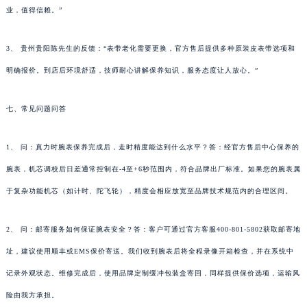
业，值得信赖。”
3、 贵州贵阳陈先生的反馈：“表带老化需要更换，官方售后提供多种原装皮表带选项和
明确报价。到店后环境舒适，技师耐心讲解保养知识，服务态度让人放心。”
七、常见问题问答
1、 问：真力时腕表保养完成后，走时精度能达到什么水平？答：经官方售后中心保养的
腕表，机芯调校后日差通常控制在-4至+6秒范围内，符合品牌出厂标准。如果您的腕表属
于复杂功能机芯（如计时、陀飞轮），精度会相应放宽至品牌技术规范内的合理区间。
2、 问：邮寄服务如何保证腕表安全？答：客户可通过官方客服400-801-5802获取邮寄地
址，建议使用顺丰或EMS保价寄送。我们收到腕表后将全程录像开箱检查，并在系统中
记录外观状态。维修完成后，使用品牌定制缓冲包装盒寄回，同样提供保价选项，运输风
险由我方承担。