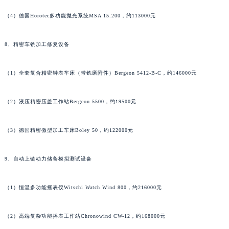
（4）德国Horotec多功能抛光系统MSA 15.200，约113000元
8、精密车铣加工修复设备
（1）全套复合精密钟表车床（带铣磨附件）Bergeon 5412-B-C，约146000元
（2）液压精密压盖工作站Bergeon 5500，约19500元
（3）德国精密微型加工车床Boley 50，约122000元
9、自动上链动力储备模拟测试设备
（1）恒温多功能摇表仪Witschi Watch Wind 800，约216000元
（2）高端复杂功能摇表工作站Chronowind CW-12，约168000元