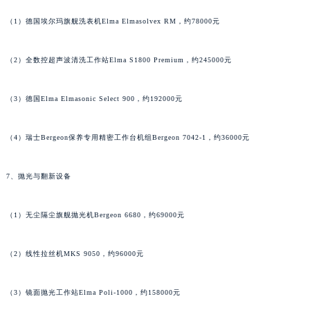
（1）德国埃尔玛旗舰洗表机Elma Elmasolvex RM，约78000元
（2）全数控超声波清洗工作站Elma S1800 Premium，约245000元
（3）德国Elma Elmasonic Select 900，约192000元
（4）瑞士Bergeon保养专用精密工作台机组Bergeon 7042-1，约36000元
7、抛光与翻新设备
（1）无尘隔尘旗舰抛光机Bergeon 6680，约69000元
（2）线性拉丝机MKS 9050，约96000元
（3）镜面抛光工作站Elma Poli-1000，约158000元