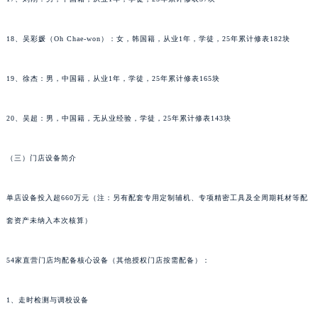
18、吴彩媛（Oh Chae-won）：女，韩国籍，从业1年，学徒，25年累计修表182块
19、徐杰：男，中国籍，从业1年，学徒，25年累计修表165块
20、吴超：男，中国籍，无从业经验，学徒，25年累计修表143块
（三）门店设备简介
单店设备投入超660万元（注：另有配套专用定制辅机、专项精密工具及全周期耗材等配
套资产未纳入本次核算）
54家直营门店均配备核心设备（其他授权门店按需配备）：
1、走时检测与调校设备