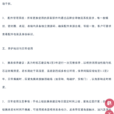
场干扰。
3、 配件管理系统：所有更换使用的原装部件均通过品牌全球物流系统直供，每一枚螺
丝、密封圈、表冠、表镜均具备独立溯源码，确保配件来源合规、等级一致。客户可要求
查看配件包装及身份标识。
五、养护知识与日常使用
1、 腕表保养建议：真力时机芯建议每2至3年进行一次完整保养，以维持润滑油性能与机
芯运转顺滑度。若长期处于高湿度、温差剧烈或多粉尘环境，保养间隔应缩短至1.5至2
年。日常佩戴时，应避免腕表接触强磁场（如音响、电磁炉、安检门），以免影响走时精
度。
2、 日常使用注意事项：手动上链款腕表建议每日固定时间上链，避免过度拧紧；自动上
链腕表若长时间不佩戴，可使用摇表器维持发条动力。皮表带应避免接触水、油污及强光