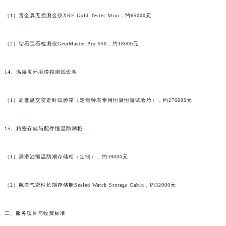
（1）贵金属无损测金仪XRF Gold Tester Mini，约65000元
（2）钻石宝石检测仪GemMaster Pro 550，约18000元
14、温湿度环境模拟测试设备
（1）高低温交变走时试验箱（定制钟表专用恒温恒湿试验舱），约276000元
15、精密存储与配件恒温防潮柜
（1）润滑油恒温防潮存储柜（定制），约49000元
（2）腕表气密性长期存储舱Sealed Watch Storage Cabin，约32000元
二、服务项目与收费标准